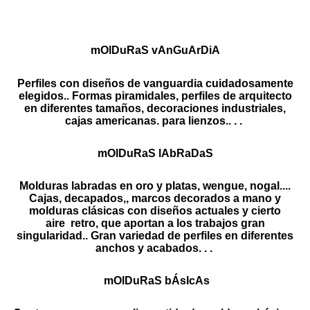
abanicos
. . . Exposiciones, embalajes para transporte
mOlDuRaS vAnGuArDiA
Perfiles con diseños de vanguardia cuidadosamente
elegidos.. Formas piramidales, perfiles de arquitecto
en diferentes tamaños, decoraciones industriales,
cajas americanas. para lienzos.. . .
mOlDuRaS lAbRaDaS
Molduras labradas en oro y platas, wengue, nogal....
Cajas, decapados,, marcos decorados a mano y
molduras clásicas con diseños actuales y cierto
aire retro, que aportan a los trabajos gran
singularidad.. Gran variedad de perfiles en diferentes
anchos y acabados. . .
mOlDuRaS bÁsIcAs